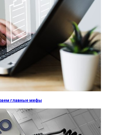
бираем главные мифы