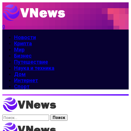
0
Новости
Крипта
Мир
Бизнес
Путешествие
Наука и техника
Дом
Интернет
Спорт
Найти: