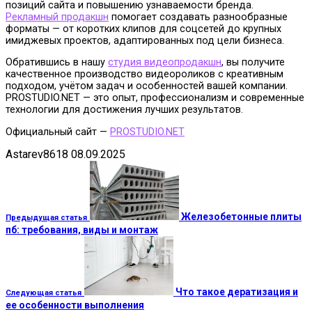
позиций сайта и повышению узнаваемости бренда.
Рекламный продакшн
помогает создавать разнообразные
форматы — от коротких клипов для соцсетей до крупных
имиджевых проектов, адаптированных под цели бизнеса.
Обратившись в нашу
студия видеопродакшн
, вы получите
качественное производство видеороликов с креативным
подходом, учётом задач и особенностей вашей компании.
PROSTUDIO.NET — это опыт, профессионализм и современные
технологии для достижения лучших результатов.
Официальный сайт —
PROSTUDIO.NET
Astarev8618
08.09.2025
Железобетонные плиты
Предыдущая статья
пб: требования, виды и монтаж
Что такое дератизация и
Следующая статья
ее особенности выполнения