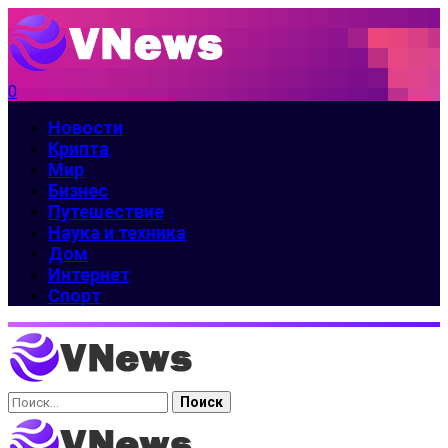
0
Новости
Крипта
Мир
Бизнес
Путешествие
Наука и техника
Дом
Интернет
Спорт
Найти: