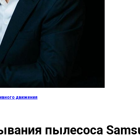
тивного движения
ывания пылесоса Sams