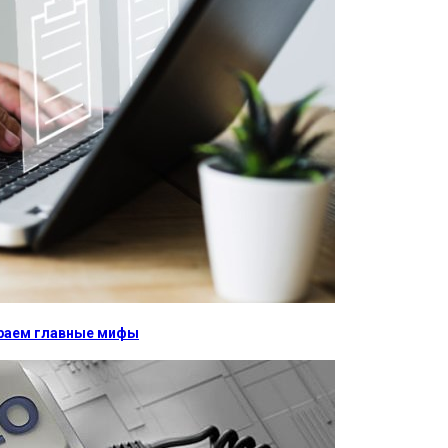
бираем главные мифы