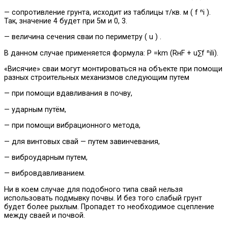
— сопротивление грунта, исходит из таблицы т/кв. м ( f ⁿi ).
Так, значение 4 будет при 5м и 0, 3.
— величина сечения сваи по периметру ( u ) .
В данном случае применяется формула: P =km (RнF + u∑f ⁿili).
«Висячие» сваи могут монтироваться на объекте при помощи
разных строительных механизмов следующим путем
— при помощи вдавливания в почву,
— ударным путём,
— при помощи вибрационного метода,
— для винтовых свай — путем завинчевания,
— виброударным путем,
— вибровдавливанием.
Ни в коем случае для подобного типа свай нельзя
использовать подмывку почвы. И без того слабый грунт
будет более рыхлым. Пропадет то необходимое сцепление
между сваей и почвой.