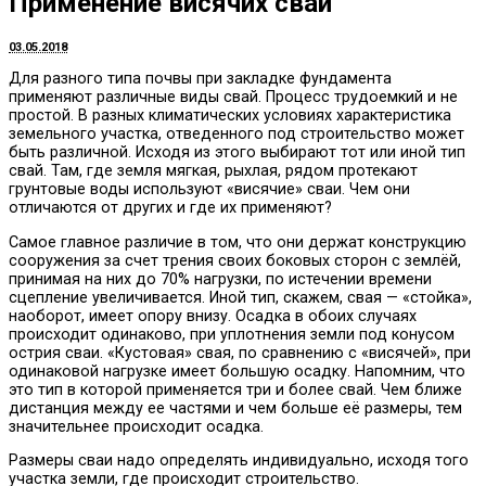
Применение висячих свай
03.05.2018
Для разного типа почвы при закладке фундамента
применяют различные виды свай.
Процесс трудоемкий и не
простой. В разных климатических условиях характеристика
земельного участка, отведенного под строительство может
быть различной. Исходя из этого выбирают тот или иной тип
свай. Там, где земля мягкая, рыхлая, рядом протекают
грунтовые воды используют «висячие» сваи. Чем они
отличаются от других и где их применяют?
Самое главное различие в том, что они держат конструкцию
сооружения за счет трения своих боковых сторон с землёй,
принимая на них до 70% нагрузки, по истечении времени
сцепление увеличивается. Иной тип, скажем, свая — «стойка»,
наоборот, имеет опору внизу. Осадка в обоих случаях
происходит одинаково, при уплотнения земли под конусом
острия сваи. «Кустовая» свая, по сравнению с «висячей», при
одинаковой нагрузке имеет большую осадку. Напомним, что
это тип в которой применяется три и более свай. Чем ближе
дистанция между ее частями и чем больше её размеры, тем
значительнее происходит осадка.
Размеры сваи надо определять индивидуально, исходя того
участка земли, где происходит строительство.