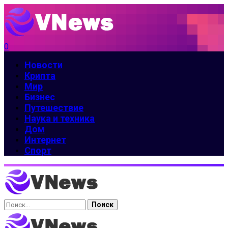
0
Новости
Крипта
Мир
Бизнес
Путешествие
Наука и техника
Дом
Интернет
Спорт
Найти: