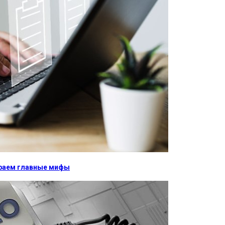
бираем главные мифы