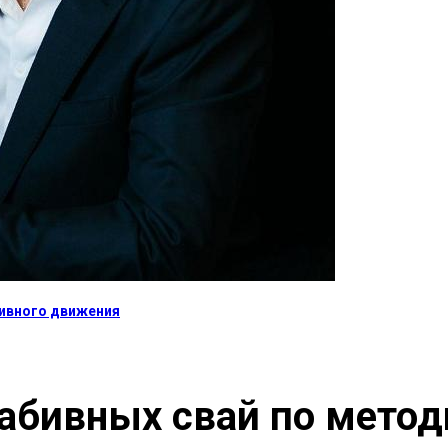
тивного движения
абивных свай по метод