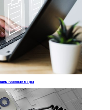
бираем главные мифы