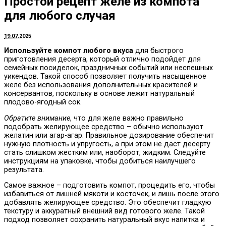
Простой рецепт желе из компота
для любого случая
19.07.2025
Используйте компот любого вкуса
для быстрого
приготовления десерта, который отлично подойдет для
семейных посиделок, праздничных событий или неспешных
уикендов. Такой способ позволяет получить насыщенное
желе без использования дополнительных красителей и
консервантов, поскольку в основе лежит натуральный
плодово-ягодный сок.
Обратите внимание
, что для желе важно правильно
подобрать желирующее средство – обычно используют
желатин или агар-агар. Правильное дозирование обеспечит
нужную плотность и упругость, а при этом не даст десерту
стать слишком жестким или, наоборот, жидким. Следуйте
инструкциям на упаковке, чтобы добиться наилучшего
результата.
Самое важное – подготовить компот, процедить его, чтобы
избавиться от лишней мякоти и косточек, и лишь после этого
добавлять желирующее средство. Это обеспечит гладкую
текстуру и аккуратный внешний вид готового желе. Такой
подход позволяет сохранить натуральный вкус напитка и