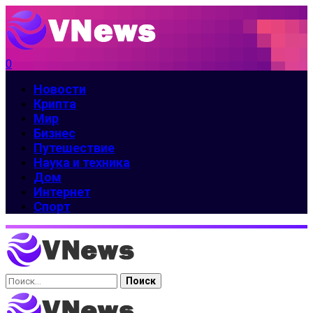
0
Новости
Крипта
Мир
Бизнес
Путешествие
Наука и техника
Дом
Интернет
Спорт
Найти: