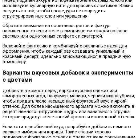
Перед подачей аккуратно порежьте желе острым ножом или
используйте кулинарную нить для красивых ломтиков. Важно
следить за тем, чтобы процедуры не повредить
структурированные слои или украшения.
Обратите внимание на сочетания цветов и фактур:
насыщенные оттенки желе гармонично смотрятся на фоне
светлых или однотонных салфеток и скатертей.
Включайте фантазию и комбинируйте различные идеи для
оформления, чтобы каждый раз создавать уникальный и
красивый десерт, идеально вписывающийся в праздничную
атмосферу.
Варианты вкусовых добавок и эксперименты
с цветами
Добавьте в компот перед варкой кусочки свежих или
замороженных ягод, например, малины, черники или клубники,
чтобы придать желе насыщенный фруктовый вкус и яркий
оттенок. Для более насыщенного аромата можно включить в
рецепт немного цитрусовой цедры или ванильного стручка,
которые придадут желе тонкий аромат и изысканный оттенок.
Если хотите необычный вкус, попробуйте добавить немного
свежего имбиря или корицы. Такие специи хорошо
подчеркнут фруктовую основу и сделают желе оригинальным