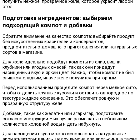
получить нежное, прозрачное желе, которое украсит любой
стол.
Подготовка ингредиентов: выбираем
подходящий компот и добавки
Обратите внимание на качество компота: выбирайте продукт
без искусственных красителей и консервантов,
предпочтительно домашнего приготовления или натуральных
сортов в магазине.
Для желе идеально подойдут компоты из слив, вишни,
клубники или ягодных смесей, так как они придадут
насыщенный вкус и яркий цвет. Важно, чтобы компот не был
слишком сладким, иначе желе получится приторным.
Перед использованием процедите компот через мелкое сито,
чтобы отделить крупные кусочки и оставить однородное по
текстуре жидкое основание. Это обеспечит ровную и
прозрачную структуру желе.
Добавки, такие как желатин или агар-агар, подготовьте
согласно инструкции – их лучше размешать в небольшом
количестве холодной воды и дать набухнуть.
Для насыщения вкуса можно использовать натуральные
ароматизаторы: ваниль, цедру лимона или апельсина, а также