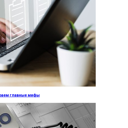
бираем главные мифы