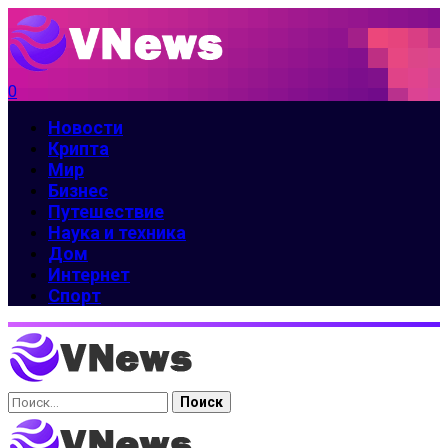
0
Новости
Крипта
Мир
Бизнес
Путешествие
Наука и техника
Дом
Интернет
Спорт
Найти: