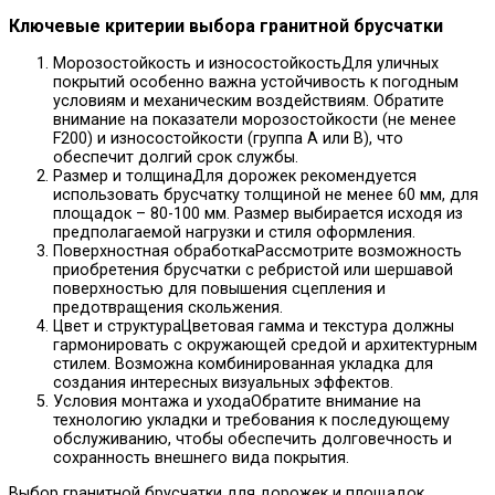
Ключевые критерии выбора гранитной брусчатки
Морозостойкость и износостойкостьДля уличных
покрытий особенно важна устойчивость к погодным
условиям и механическим воздействиям. Обратите
внимание на показатели морозостойкости (не менее
F200) и износостойкости (группа А или В), что
обеспечит долгий срок службы.
Размер и толщинаДля дорожек рекомендуется
использовать брусчатку толщиной не менее 60 мм, для
площадок – 80-100 мм. Размер выбирается исходя из
предполагаемой нагрузки и стиля оформления.
Поверхностная обработкаРассмотрите возможность
приобретения брусчатки с ребристой или шершавой
поверхностью для повышения сцепления и
предотвращения скольжения.
Цвет и структураЦветовая гамма и текстура должны
гармонировать с окружающей средой и архитектурным
стилем. Возможна комбинированная укладка для
создания интересных визуальных эффектов.
Условия монтажа и уходаОбратите внимание на
технологию укладки и требования к последующему
обслуживанию, чтобы обеспечить долговечность и
сохранность внешнего вида покрытия.
Выбор гранитной брусчатки для дорожек и площадок