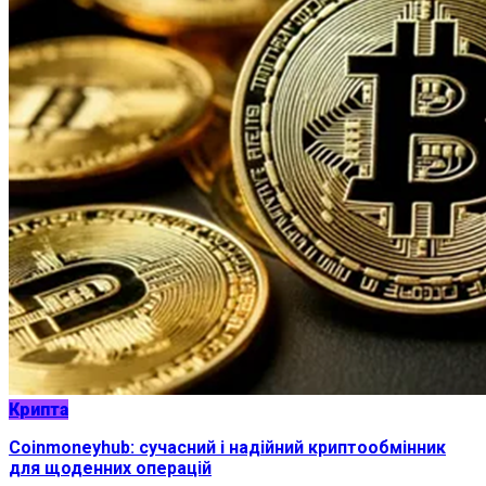
Крипта
Coinmoneyhub: сучасний і надійний криптообмінник
для щоденних операцій