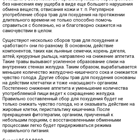
без нанесения ему ущерба в виде еще большего нарушения
обмена веществ, отвисания кожи и т. п. Регулярное
употребление сбора трав для похудения на протяжении
длительного времени не только способно помочь
справиться с болезнью, но и благотворно скажется на
самочувствии в целом.
Существуют несколько сборов трав для похудения и
«работают» они по-разному. В основном, действие
компонентов, таких как льняные семечки, корень дягеля,
алтей, кукурузные рыльца, направлено на снижение аппетита.
Такие травы вызывают усиленное образование слизи на
внутренних стенках желудка. Таким образом, вырабатывается
меньшее количество желудочно-кишечного сока и снижается
чувство голода. Другие сборы трав для похудения основаны
на действии клетчатки и тоже «насыщают» организм.
Постепенно снижение аппетита и уменьшение количества
употребляемой пищи ведет к сокращению желудка.
Правильно составленный сбор для похудения будет не
только снижать чувство голода, но и оказывать действие на
жировые клетки, перистальтику кишечника. После
прекращения фитотерапии, организм, приученный к
небольшим порциям, с восстановленными обменными
процессами легко будет придерживаться режима
правильного питания.