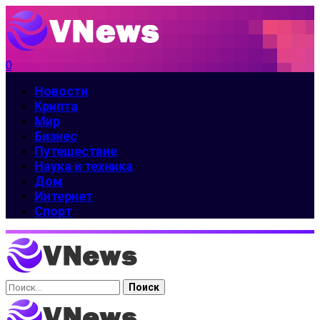
0
Новости
Крипта
Мир
Бизнес
Путешествие
Наука и техника
Дом
Интернет
Спорт
Найти: