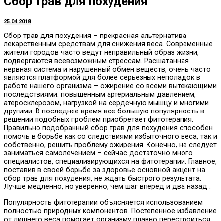
Сбор трав для похудения
25.04.2018
Сбор трав для похудения – прекрасная альтернатива
лекарственным средствам для снижения веса.
Современные
жители городов часто ведут неправильный образ жизни,
подвергаются всевозможным стрессам. Расшатанная
нервная система и нарушенный обмен веществ, очень часто
являются платформой для более серьезных неполадок в
работе нашего организма – ожирение со всеми вытекающими
последствиями: повышенным артериальным давлением,
атеросклерозом, нагрузкой на сердечную мышцу и многими
другими. В последнее время все большую популярность в
решении подобных проблем приобретает фитотерапия.
Правильно подобранный сбор трав для похудения способен
помочь в борьбе как со следствиями избыточного веса, так и
собственно, решить проблему ожирения. Конечно, не следует
заниматься самолечением – сейчас достаточно много
специалистов, специализирующихся на фитотерапии. Главное,
поставив в своей борьбе за здоровье основной акцент на
сбор трав для похудения, не ждать быстрого результата.
Лучше медленно, но уверенно, чем шаг вперед и два назад .
Популярность фитотерапии объясняется использованием
полностью природных компонентов. Постепенное избавление
от лишнего веса помогает организму плавно перестроиться