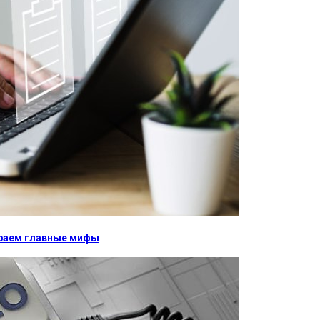
бираем главные мифы