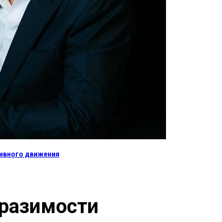
тивного движения
тразимости