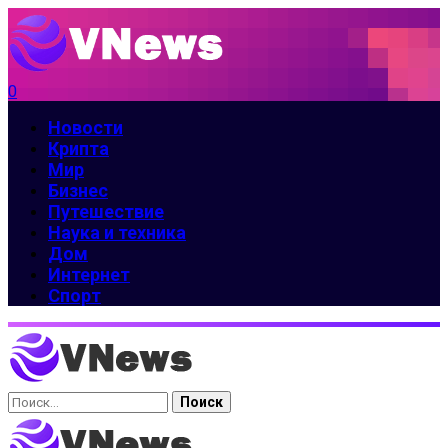
0
Новости
Крипта
Мир
Бизнес
Путешествие
Наука и техника
Дом
Интернет
Спорт
Найти: