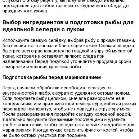
с луком по этому рецепту, вы получите блюдо, идеально
подходящее для любой трапезы: от будничного обеда до
праздничного ужина.
Выбор ингредиентов и подготовка рыбы для
идеальной селедки с луком
Используйте свежую селёдку, выбрав рыбу с яркими глазами,
без неприятного запаха и блестящей кожей. Свежая селёдка
быстрее всего распознается по гладкой и упругой мясистой
ткани, которая не оставляет липкого следа при
надавливании. Перед покупкой уточняйте у продавца сроки
заморозки и условия хранения рыбы.
Подготовка рыбы перед маринованием
Перед началом обработки освободите селёдку от
внутренностей и жабр, аккуратно удаляя их острым ножом.
Если покупаете рыбу целиком, сначала разморозьте её в
холодильнике или при комнатной температуре, избегая резких
перепадов температур, чтобы не повредить структуру мяса.
После размораживания промойте селёдку холодной водой,
тщательно высушите бумажными полотенцами и удалите
хребет и косточки, чтобы селёдка стала мягче и удобнее для
маринования. Иногда лучше отделить филе от костей, чтобы
не было острых участков при подъеме.