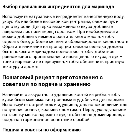
Выбор правильных ингредиентов для маринада
Используйте натуральные ингредиенты: качественную воду,
уксус 9% или более высокой концентрации, свежий лук и
щепотку соли. Для ярко выраженного вкуса добавьте
лавровый лист или перец горошком. При необходимости
можно добавить немного растительного масла, чтобы
сделать блюдо более мягким и сбалансировать кислотность.
Обратите внимание на пропорции: свежая селёдка должна
быть покрыта маринадом полностью, чтобы добиться
равномерного пропитывания и насыщенного вкуса, а лук –
тонко нарезан и не пересушен, чтобы обеспечить приятную
текстуру и аромат.
Пошаговый рецепт приготовления с
советами по подаче и хранению
Начинайте с аккуратного удаления костей из рыбы, чтобы
куски были максимально ровными и удобными для нарезки.
Используйте острый нож и идущие вдоль волокон линии для
получения ровных, красивых ломтиков. Перед укладыванием
на тарелку мелко нарежьте лук, чтобы он не доминировал, а
создавал гармоничное сочетание с рыбой.
Подача и советы по оформлению