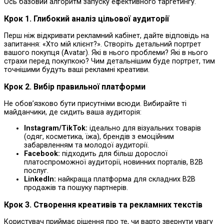
Ось базовий алгоритм запуску ефективного таргетингу.
Крок 1. Глибокий аналіз цільової аудиторії
Перш ніж відкривати рекламний кабінет, дайте відповідь на
запитання: «Хто мій клієнт?». Створіть детальний портрет
вашого покупця (Avatar). Які в нього проблеми? Які в нього
страхи перед покупкою? Чим детальнішим буде портрет, тим
точнішими будуть ваші рекламні креативи.
Крок 2. Вибір правильної платформи
Не обов’язково бути присутніми всюди. Вибирайте ті
майданчики, де сидить ваша аудиторія:
Instagram/TikTok:
ідеально для візуальних товарів
(одяг, косметика, їжа), брендів з емоційним
забарвленням та молодої аудиторії.
Facebook:
підходить для більш дорослої
платоспроможної аудиторії, новинних порталів, В2В
послуг.
LinkedIn:
найкраща платформа для складних В2В
продажів та пошуку партнерів.
Крок 3. Створення креативів та рекламних текстів
Користувач приймає рішення про те, чи варто звернути увагу