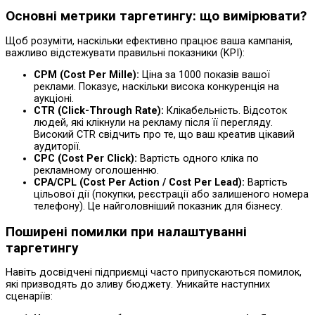
Основні метрики таргетингу: що вимірювати?
Щоб розуміти, наскільки ефективно працює ваша кампанія,
важливо відстежувати правильні показники (KPI):
CPM (Cost Per Mille):
Ціна за 1000 показів вашої
реклами. Показує, наскільки висока конкуренція на
аукціоні.
CTR (Click-Through Rate):
Клікабельність. Відсоток
людей, які клікнули на рекламу після її перегляду.
Високий CTR свідчить про те, що ваш креатив цікавий
аудиторії.
CPC (Cost Per Click):
Вартість одного кліка по
рекламному оголошенню.
CPA/CPL (Cost Per Action / Cost Per Lead):
Вартість
цільової дії (покупки, реєстрації або залишеного номера
телефону). Це найголовніший показник для бізнесу.
Поширені помилки при налаштуванні
таргетингу
Навіть досвідчені підприємці часто припускаються помилок,
які призводять до зливу бюджету. Уникайте наступних
сценаріїв: