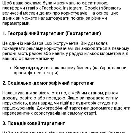
Щоб ваша реклама була максимально ефективною,
платформи (такі як Facebook, Instagram, Google) збирають
величезні масиви даних про користувачів. На основі цих
даних ви можете налаштовувати покази за різними
параметрами.
1. Географічний таргетинг (Геотаргетинг)
Це один із найбазовіших інструментів. Він дозволяє
показувати рекламу користувачам, які знаходяться в певному
регіоні, місті, районі або навіть у радіусі кількох кілометрів від
вашого офлайн-магазину.
Кому підходить:
локальному бізнесу (кав’ярні, салони
краси, фітнес-центри).
2. Соціально-демографічний таргетинг
Налаштування за віком, статтю, сімейним станом, рівнем
доходу, освітою або посадою. Якщо ви продаєте елітну
нерухомість, вам навряд чи підійде аудиторія студентів-
першокурсників. Демографічний таргетинг допомагає відсіяти
нерелевантних користувачів на самому старті.
3. Поведінковий таргетинг