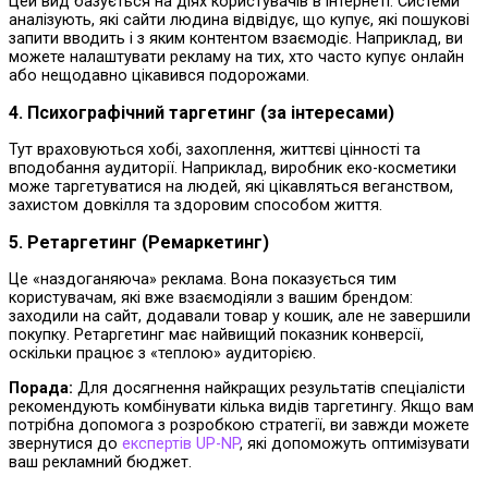
Цей вид базується на діях користувачів в інтернеті. Системи
аналізують, які сайти людина відвідує, що купує, які пошукові
запити вводить і з яким контентом взаємодіє. Наприклад, ви
можете налаштувати рекламу на тих, хто часто купує онлайн
або нещодавно цікавився подорожами.
4. Психографічний таргетинг (за інтересами)
Тут враховуються хобі, захоплення, життєві цінності та
вподобання аудиторії. Наприклад, виробник еко-косметики
може таргетуватися на людей, які цікавляться веганством,
захистом довкілля та здоровим способом життя.
5. Ретаргетинг (Ремаркетинг)
Це «наздоганяюча» реклама. Вона показується тим
користувачам, які вже взаємодіяли з вашим брендом:
заходили на сайт, додавали товар у кошик, але не завершили
покупку. Ретаргетинг має найвищий показник конверсії,
оскільки працює з «теплою» аудиторією.
Порада:
Для досягнення найкращих результатів спеціалісти
рекомендують комбінувати кілька видів таргетингу. Якщо вам
потрібна допомога з розробкою стратегії, ви завжди можете
звернутися до
експертів UP-NP
, які допоможуть оптимізувати
ваш рекламний бюджет.