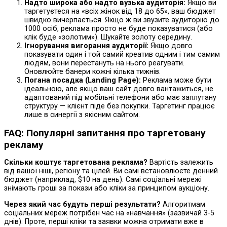
Надто широка або надто вузька аудиторія:
Якщо ви
таргетуєтеся на «всіх жінок від 18 до 65», ваш бюджет
швидко вичерпається. Якщо ж ви звузите аудиторію до
1000 осіб, реклама просто не буде показуватися (або
клік буде «золотим»). Шукайте золоту середину.
Ігнорування вигорання аудиторії:
Якщо довго
показувати один і той самий креатив одним і тим самим
людям, вони перестануть на нього реагувати.
Оновлюйте банери кожні кілька тижнів.
Погана посадка (Landing Page):
Реклама може бути
ідеальною, але якщо ваш сайт довго вантажиться, не
адаптований під мобільні телефони або має заплутану
структуру — клієнт піде без покупки. Таргетинг працює
лише в синергії з якісним сайтом.
FAQ: Популярні запитання про таргетовану
рекламу
Скільки коштує таргетована реклама?
Вартість залежить
від вашої ніші, регіону та цілей. Ви самі встановлюєте денний
бюджет (наприклад, $10 на день). Самі соціальні мережі
знімають гроші за покази або кліки за принципом аукціону.
Через який час будуть перші результати?
Алгоритмам
соціальних мереж потрібен час на «навчання» (зазвичай 3-5
днів). Проте, перші кліки та заявки можна отримати вже в