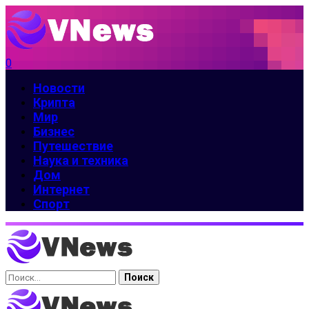
0
Новости
Крипта
Мир
Бизнес
Путешествие
Наука и техника
Дом
Интернет
Спорт
Найти: