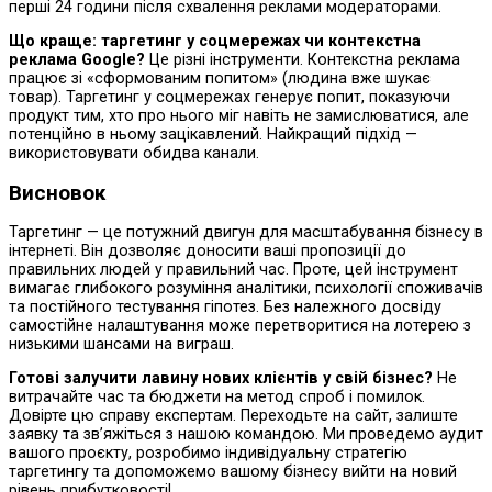
перші 24 години після схвалення реклами модераторами.
Що краще: таргетинг у соцмережах чи контекстна
реклама Google?
Це різні інструменти. Контекстна реклама
працює зі «сформованим попитом» (людина вже шукає
товар). Таргетинг у соцмережах генерує попит, показуючи
продукт тим, хто про нього міг навіть не замислюватися, але
потенційно в ньому зацікавлений. Найкращий підхід —
використовувати обидва канали.
Висновок
Таргетинг — це потужний двигун для масштабування бізнесу в
інтернеті. Він дозволяє доносити ваші пропозиції до
правильних людей у правильний час. Проте, цей інструмент
вимагає глибокого розуміння аналітики, психології споживачів
та постійного тестування гіпотез. Без належного досвіду
самостійне налаштування може перетворитися на лотерею з
низькими шансами на виграш.
Готові залучити лавину нових клієнтів у свій бізнес?
Не
витрачайте час та бюджети на метод спроб і помилок.
Довірте цю справу експертам. Переходьте на сайт, залиште
заявку та зв’яжіться з нашою командою. Ми проведемо аудит
вашого проєкту, розробимо індивідуальну стратегію
таргетингу та допоможемо вашому бізнесу вийти на новий
рівень прибутковості!