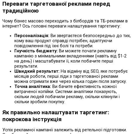
Переваги таргетованої реклами перед
традиційною
Чому бізнес масово переходить з білбордів та ТБ-реклами в
інтернет? Ось головні переваги налаштування таргетингу:
Персоналізація:
Ви звертаєтеся безпосередньо до тих,
кому ваш продукт справді потрібен, адаптуючи
повідомлення під їхні болі та потреби.
Гнучкість бюджету:
Ви можете почати рекламну
кампанію з мінімальними вкладеннями (навіть від $1-2
на день) і масштабувати її, коли побачите перші
результати.
Швидкий результат:
На відміну від SEO, яке потребує
місяців роботи, перші ліди з таргетованої реклами
можна отримати вже через кілька годин після запуску.
Точна аналітика:
Ви бачите ефективність кожної
витраченої копійки. Системи аналітики показують,
скільки людей побачили рекламу, скільки клікнули і
скільки зробили покупку.
Як правильно налаштувати таргетинг:
покрокова інструкція
Успіх рекламної кампанії залежить від ретельної підготовки.