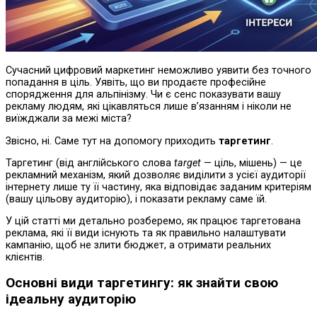
Сучасний цифровий маркетинг неможливо уявити без точного
попадання в ціль. Уявіть, що ви продаєте професійне
спорядження для альпінізму. Чи є сенс показувати вашу
рекламу людям, які цікавляться лише в’язанням і ніколи не
виїжджали за межі міста?
Звісно, ні. Саме тут на допомогу приходить
таргетинг
.
Таргетинг (від англійського слова
target
— ціль, мішень) — це
рекламний механізм, який дозволяє виділити з усієї аудиторії
інтернету лише ту її частину, яка відповідає заданим критеріям
(вашу цільову аудиторію), і показати рекламу саме їй.
У цій статті ми детально розберемо, як працює таргетована
реклама, які її види існують та як правильно налаштувати
кампанію, щоб не злити бюджет, а отримати реальних
клієнтів.
Основні види таргетингу: як знайти свою
ідеальну аудиторію