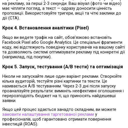
на рекламу, за перші 2-3 секунди. Ваш візуал (фото чи відео)
має чіпляти погляд, а текст — одразу доносити цінність
пропозиції. Використовуйте тригери, акції та чіткі заклики до
дії (CTA).
Крок 4. Встановлення аналітики (Pixel)
Якщо ви ведете трафік на сайт, обов’язково встановіть
Facebook Pixel або Google Analytics. Це спеціальні фрагменти
коду, які відстежують поведінку користувачів на вашому сайті
та дозволяють системі оптимізувати рекламу під конкретні дії
(наприклад, під покупки).
Крок 5. Запуск, тестування (A/B тести) та оптимізація
Ніколи не запускайте лише один варіант реклами. Створюйте
кілька аудиторій, тестуйте різні картинки та тексти. Це
називається A/B тестуванням. Через 2-3 дні після запуску
проаналізуйте результати: вимкніть неефективні оголошення і
перерозподіліть бюджет на ті, що приносять найдешевші
заявки.
Якщо цей процес здається занадто складним, ви можете
замовити налаштування таргетованої реклами
у
професіоналів, щоб гарантовано отримати повернення
інвестицій (ROAS).