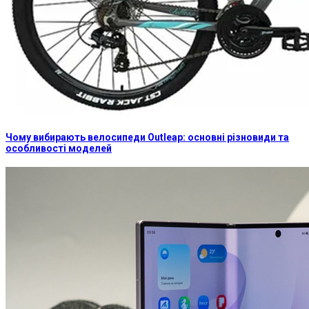
Чому вибирають велосипеди Outleap: основні різновиди та
особливості моделей