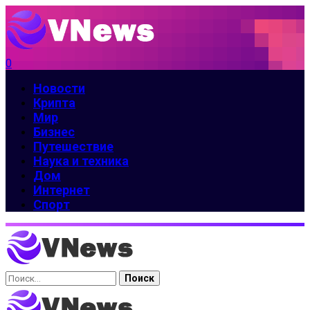
0
Новости
Крипта
Мир
Бизнес
Путешествие
Наука и техника
Дом
Интернет
Спорт
Найти: