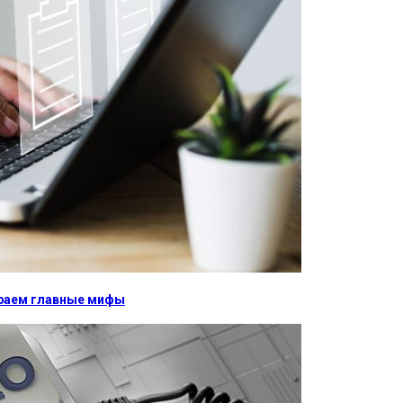
бираем главные мифы