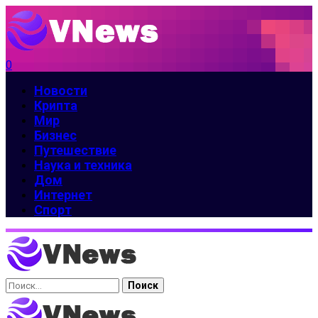
0
Новости
Крипта
Мир
Бизнес
Путешествие
Наука и техника
Дом
Интернет
Спорт
Найти: