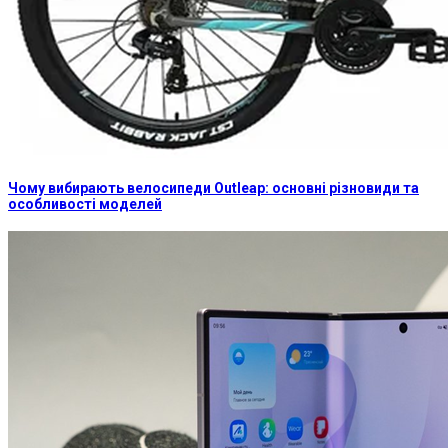
Чому вибирають велосипеди Outleap: основні різновиди та
особливості моделей