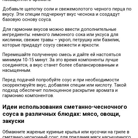
Добавьте щепотку соли и свежемолотого черного перца по
вкусу. Эти специи подчеркнут вкус чеснока и создадут
базовую основу соуса.
Для гармонии вкусов можно ввести дополнительные
ингредиенты: немного лимонного сока или уксуса для
кислинки, свежие травы – укроп, петрушку или базилик,
которые придадут соусу свежести и яркости.
Перемешайте полученную смесь и дайте ей настояться
минимум 10-15 минут. За это время компоненты лучше
соединятся, а вкус станет более сбалансированным и
насыщенным.
Перед подачей попробуйте соус и при необходимости
скорректируйте вкус, добавляя специи или кислоту. Такой
подход обеспечит полноценное раскрытие аромата и
гармонию компонентов.
Идеи использования сметанно-чесночного
соуса в различных блюдах: мясо, овощи,
закуски
Обмакните жареные куриные крылья или кусочки на гриле в
сметанно-чесночный соус для придания мясу насыщенного