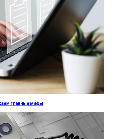
бираем главные мифы