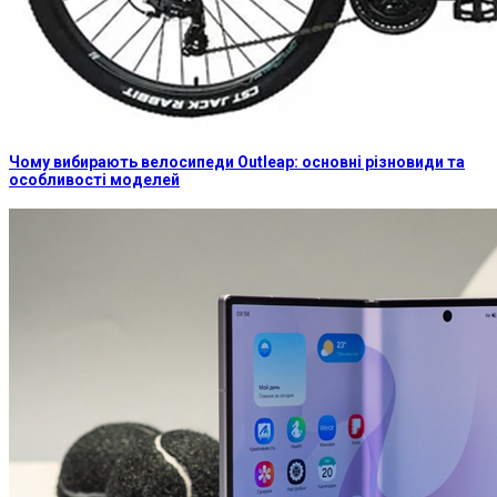
Чому вибирають велосипеди Outleap: основні різновиди та
особливості моделей