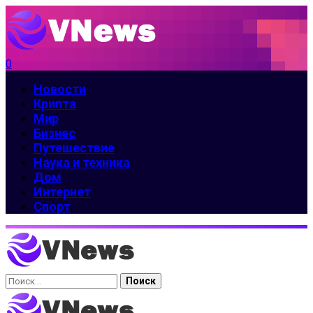
0
Новости
Крипта
Мир
Бизнес
Путешествие
Наука и техника
Дом
Интернет
Спорт
Найти: