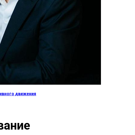
тивного движения
вание