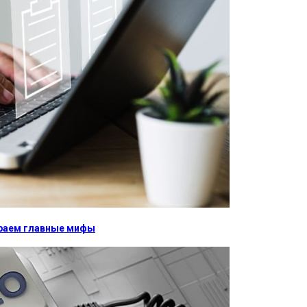
бираем главные мифы