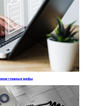
бираем главные мифы