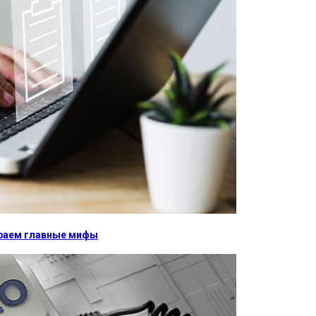
бираем главные мифы