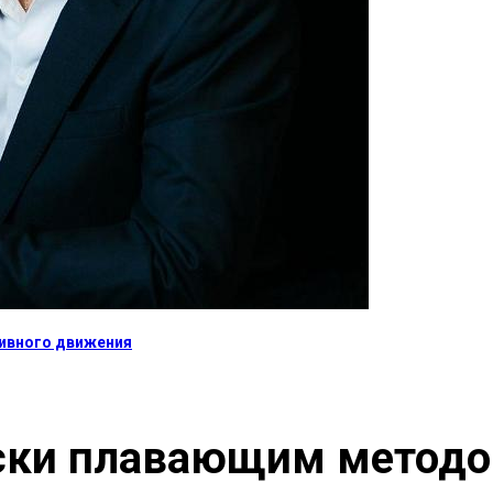
тивного движения
оски плавающим метод