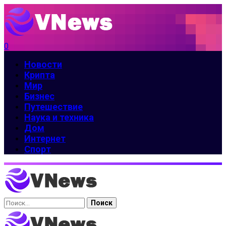
0
Новости
Крипта
Мир
Бизнес
Путешествие
Наука и техника
Дом
Интернет
Спорт
Найти: