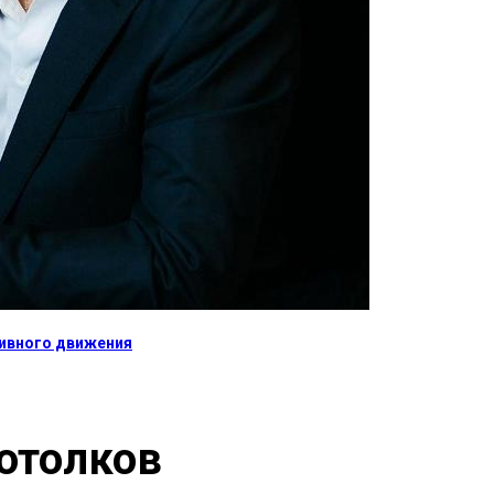
тивного движения
отолков