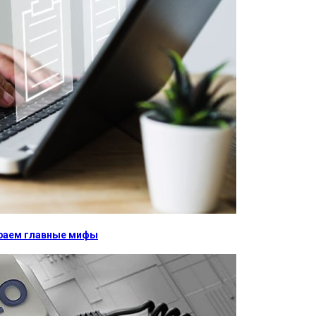
бираем главные мифы