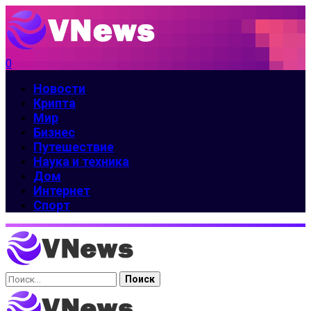
0
Новости
Крипта
Мир
Бизнес
Путешествие
Наука и техника
Дом
Интернет
Спорт
Найти: