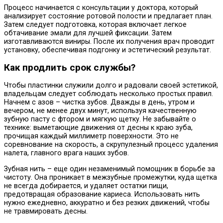
Процесс начинается с консультации у доктора, который
анализирует состояние ротовой полости и предлагает план.
Затем следует подготовка, которая включает легкое
обтачивание эмали для лучшей фиксации. Затем
изготавливаются виниры. После их получения врач проводит
установку, обеспечивая подгонку и эстетический результат.
Как продлить срок службы?
Чтобы пластинки служили долго и радовали своей эстетикой,
владельцам следует соблюдать несколько простых правил.
Начнем с азов – чистка зубов. Дважды в день, утром и
вечером, не менее двух минут, используя качественную
зубную пасту с фтором и мягкую щетку. Не забывайте о
технике: выметающие движения от десны к краю зуба,
прочищая каждый миллиметр поверхности. Это не
соревнование на скорость, а скрупулезный процесс удаления
налета, главного врага наших зубов.
Зубная нить – еще один незаменимый помощник в борьбе за
чистоту. Она проникает в межзубные промежутки, куда щетка
не всегда добирается, и удаляет остатки пищи,
предотвращая образование кариеса. Использовать нить
нужно ежедневно, аккуратно и без резких движений, чтобы
не травмировать десны.