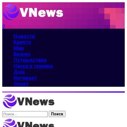
0
Новости
Крипта
Мир
Бизнес
Путешествие
Наука и техника
Дом
Интернет
Спорт
Найти: