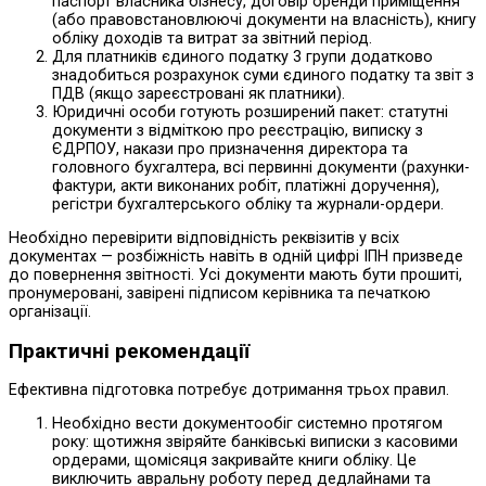
паспорт власника бізнесу, договір оренди приміщення
(або правовстановлюючі документи на власність), книгу
обліку доходів та витрат за звітний період.
Для платників єдиного податку 3 групи додатково
знадобиться розрахунок суми єдиного податку та звіт з
ПДВ (якщо зареєстровані як платники).
Юридичні особи готують розширений пакет: статутні
документи з відміткою про реєстрацію, виписку з
ЄДРПОУ, накази про призначення директора та
головного бухгалтера, всі первинні документи (рахунки-
фактури, акти виконаних робіт, платіжні доручення),
регістри бухгалтерського обліку та журнали-ордери.
Необхідно перевірити відповідність реквізитів у всіх
документах — розбіжність навіть в одній цифрі ІПН призведе
до повернення звітності. Усі документи мають бути прошиті,
пронумеровані, завірені підписом керівника та печаткою
організації.
Практичні рекомендації
Ефективна підготовка потребує дотримання трьох правил.
Необхідно вести документообіг системно протягом
року: щотижня звіряйте банківські виписки з касовими
ордерами, щомісяця закривайте книги обліку. Це
виключить авральну роботу перед дедлайнами та