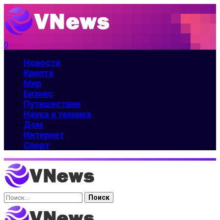
0
Новости
Крипта
Мир
Бизнес
Путешествие
Наука и техника
Дом
Интернет
Спорт
Найти: