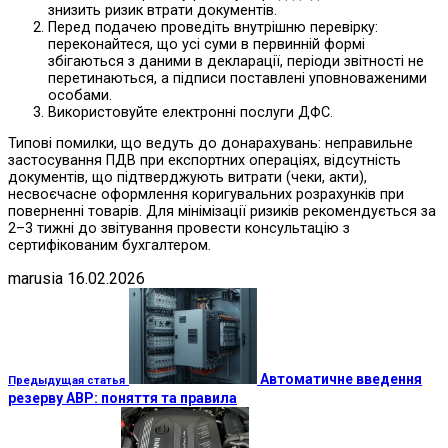
знизить ризик втрати документів.
Перед подачею проведіть внутрішню перевірку:
переконайтеся, що усі суми в первинній формі
збігаються з даними в декларації, періоди звітності не
перетинаються, а підписи поставлені уповноваженими
особами.
Використовуйте електронні послуги ДФС.
Типові помилки, що ведуть до донарахувань: неправильне
застосування ПДВ при експортних операціях, відсутність
документів, що підтверджують витрати (чеки, акти),
несвоєчасне оформлення коригувальних розрахунків при
поверненні товарів. Для мінімізації ризиків рекомендується за
2–3 тижні до звітування провести консультацію з
сертифікованим бухгалтером.
marusia
16.02.2026
Автоматичне введення
Предыдущая статья
резерву АВР: поняття та правила