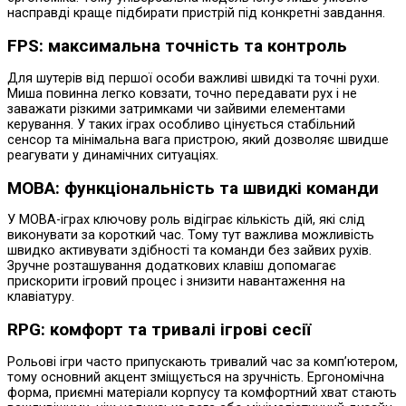
насправді краще підбирати пристрій під конкретні завдання.
FPS: максимальна точність та контроль
Для шутерів від першої особи важливі швидкі та точні рухи.
Миша повинна легко ковзати, точно передавати рух і не
заважати різкими затримками чи зайвими елементами
керування. У таких іграх особливо цінується стабільний
сенсор та мінімальна вага пристрою, який дозволяє швидше
реагувати у динамічних ситуаціях.
MOBA: функціональність та швидкі команди
У MOBA-іграх ключову роль відіграє кількість дій, які слід
виконувати за короткий час. Тому тут важлива можливість
швидко активувати здібності та команди без зайвих рухів.
Зручне розташування додаткових клавіш допомагає
прискорити ігровий процес і знизити навантаження на
клавіатуру.
RPG: комфорт та тривалі ігрові сесії
Рольові ігри часто припускають тривалий час за комп’ютером,
тому основний акцент зміщується на зручність. Ергономічна
форма, приємні матеріали корпусу та комфортний хват стають