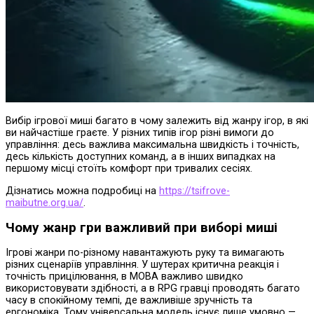
Вибір ігрової миші багато в чому залежить від жанру ігор, в які
ви найчастіше граєте. У різних типів ігор різні вимоги до
управління: десь важлива максимальна швидкість і точність,
десь кількість доступних команд, а в інших випадках на
першому місці стоїть комфорт при тривалих сесіях.
Дізнатись можна подробиці на
https://tsifrove-
maibutne.org.ua/
.
Чому жанр гри важливий при виборі миші
Ігрові жанри по-різному навантажують руку та вимагають
різних сценаріїв управління. У шутерах критична реакція і
точність прицілювання, в MOBA важливо швидко
використовувати здібності, а в RPG гравці проводять багато
часу в спокійному темпі, де важливіше зручність та
ергономіка. Тому універсальна модель існує лише умовно —