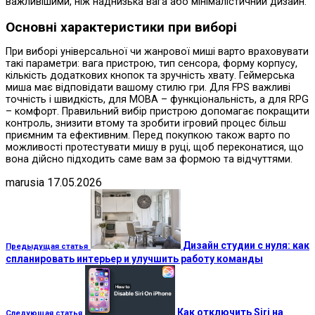
важливішими, ніж наднизька вага або мінімалістичний дизайн.
Основні характеристики при виборі
При виборі універсальної чи жанрової миші варто враховувати
такі параметри: вага пристрою, тип сенсора, форму корпусу,
кількість додаткових кнопок та зручність хвату. Геймерська
миша має відповідати вашому стилю гри. Для FPS важливі
точність і швидкість, для MOBA – функціональність, а для RPG
– комфорт. Правильний вибір пристрою допомагає покращити
контроль, знизити втому та зробити ігровий процес більш
приємним та ефективним. Перед покупкою також варто по
можливості протестувати мишу в руці, щоб переконатися, що
вона дійсно підходить саме вам за формою та відчуттями.
marusia
17.05.2026
Дизайн студии с нуля: как
Предыдущая статья
спланировать интерьер и улучшить работу команды
Как отключить Siri на
Следующая статья