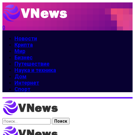
0
Новости
Крипта
Мир
Бизнес
Путешествие
Наука и техника
Дом
Интернет
Спорт
Найти: