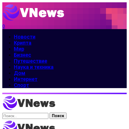
0
Новости
Крипта
Мир
Бизнес
Путешествие
Наука и техника
Дом
Интернет
Спорт
Найти: