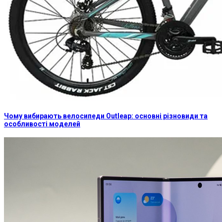
Чому вибирають велосипеди Outleap: основні різновиди та
особливості моделей