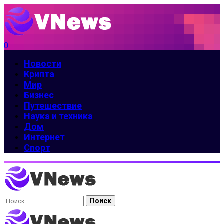
0
Новости
Крипта
Мир
Бизнес
Путешествие
Наука и техника
Дом
Интернет
Спорт
Найти: