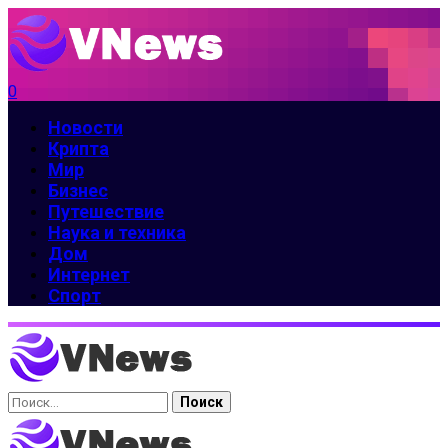
0
Новости
Крипта
Мир
Бизнес
Путешествие
Наука и техника
Дом
Интернет
Спорт
Найти: