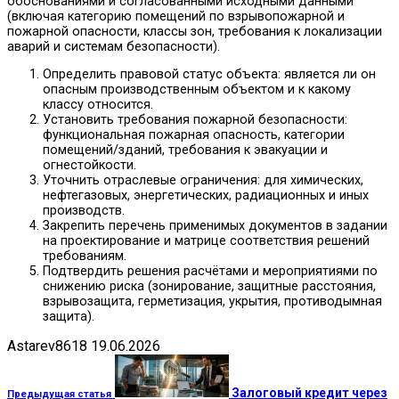
обоснованиями и согласованными исходными данными
(включая категорию помещений по взрывопожарной и
пожарной опасности, классы зон, требования к локализации
аварий и системам безопасности).
Определить правовой статус объекта: является ли он
опасным производственным объектом и к какому
классу относится.
Установить требования пожарной безопасности:
функциональная пожарная опасность, категории
помещений/зданий, требования к эвакуации и
огнестойкости.
Уточнить отраслевые ограничения: для химических,
нефтегазовых, энергетических, радиационных и иных
производств.
Закрепить перечень применимых документов в задании
на проектирование и матрице соответствия решений
требованиям.
Подтвердить решения расчётами и мероприятиями по
снижению риска (зонирование, защитные расстояния,
взрывозащита, герметизация, укрытия, противодымная
защита).
Astarev8618
19.06.2026
Залоговый кредит через
Предыдущая статья