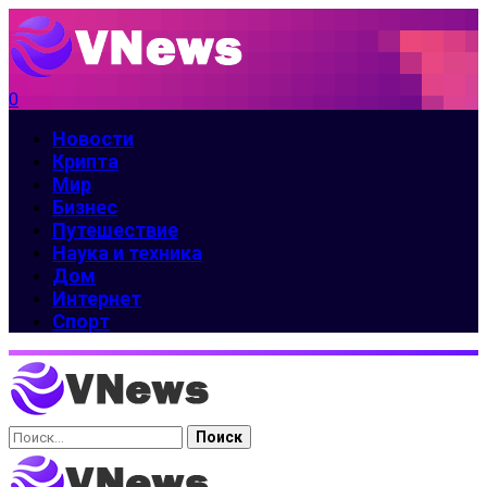
0
Новости
Крипта
Мир
Бизнес
Путешествие
Наука и техника
Дом
Интернет
Спорт
Найти: