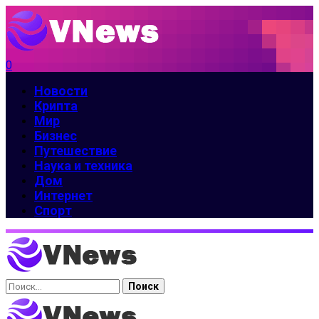
0
Новости
Крипта
Мир
Бизнес
Путешествие
Наука и техника
Дом
Интернет
Спорт
Найти: