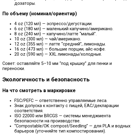
дозаторы.
По объему (номинал/ориентир)
4 oz (120 мл) — эспрессо/дегустации.
6 oz (180 мл) — маленький капучино/американо.
8 oz (240 мл) — капучино/латте “малый”.
10 oz (300 мл) — чай/американо.
12 oz (355 мл) — латте “средний”, лимонады.
16 oz (473 мл) — большие порции, айс-кофе.
20 oz (590 мл) — XXL лимонады/холодные.
Совет: оставляйте 5–10 мм “под крышку” для пенки и
переноски.
Экологичность и безопасность
На что смотреть в маркировке
FSC/PEFC — ответственно управляемые леса.
Знак допуска к контакту с пищей, ЕАС/декларации
соответствия.
ISO 22000 или BRCGS — системы менеджмента
безопасности на производстве.
“Compostable/OK compost/Seedling” — для PLA и водных
барьеров (уточняйте тип компостирования).