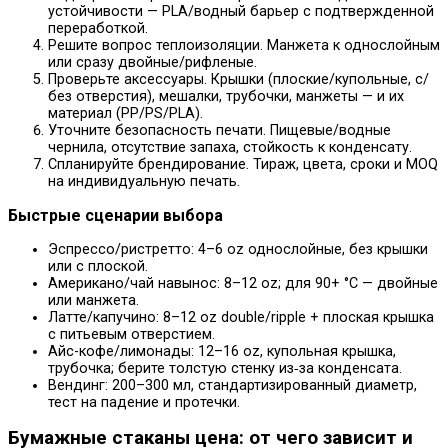
устойчивости — PLA/водный барьер с подтвержденной
переработкой.
Решите вопрос теплоизоляции. Манжета к однослойным
или сразу двойные/рифленые.
Проверьте аксессуары. Крышки (плоские/купольные, с/
без отверстия), мешалки, трубочки, манжеты — и их
материал (PP/PS/PLA).
Уточните безопасность печати. Пищевые/водные
чернила, отсутствие запаха, стойкость к конденсату.
Спланируйте брендирование. Тираж, цвета, сроки и MOQ
на индивидуальную печать.
Быстрые сценарии выбора
Эспрессо/ристретто: 4–6 oz однослойные, без крышки
или с плоской.
Американо/чай навынос: 8–12 oz; для 90+ °C — двойные
или манжета.
Латте/капучино: 8–12 oz double/ripple + плоская крышка
с питьевым отверстием.
Айс-кофе/лимонады: 12–16 oz, купольная крышка,
трубочка; берите толстую стенку из‑за конденсата.
Вендинг: 200–300 мл, стандартизированный диаметр,
тест на падение и протечки.
Бумажные стаканы цена: от чего зависит и