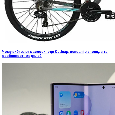
Чому вибирають велосипеди Outleap: основні різновиди та
особливості моделей