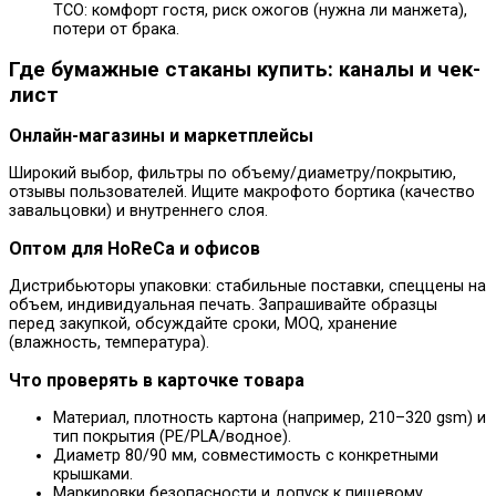
TCO: комфорт гостя, риск ожогов (нужна ли манжета),
потери от брака.
Где бумажные стаканы купить: каналы и чек-
лист
Онлайн-магазины и маркетплейсы
Широкий выбор, фильтры по объему/диаметру/покрытию,
отзывы пользователей. Ищите макрофото бортика (качество
завальцовки) и внутреннего слоя.
Оптом для HoReCa и офисов
Дистрибьюторы упаковки: стабильные поставки, спеццены на
объем, индивидуальная печать. Запрашивайте образцы
перед закупкой, обсуждайте сроки, MOQ, хранение
(влажность, температура).
Что проверять в карточке товара
Материал, плотность картона (например, 210–320 gsm) и
тип покрытия (PE/PLA/водное).
Диаметр 80/90 мм, совместимость с конкретными
крышками.
Маркировки безопасности и допуск к пищевому