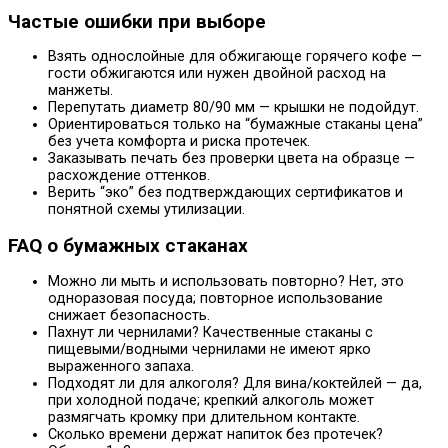
Частые ошибки при выборе
Взять однослойные для обжигающе горячего кофе —
гости обжигаются или нужен двойной расход на
манжеты.
Перепутать диаметр 80/90 мм — крышки не подойдут.
Ориентироваться только на “бумажные стаканы цена”
без учета комфорта и риска протечек.
Заказывать печать без проверки цвета на образце —
расхождение оттенков.
Верить “эко” без подтверждающих сертификатов и
понятной схемы утилизации.
FAQ о бумажных стаканах
Можно ли мыть и использовать повторно? Нет, это
одноразовая посуда; повторное использование
снижает безопасность.
Пахнут ли чернилами? Качественные стаканы с
пищевыми/водными чернилами не имеют ярко
выраженного запаха.
Подходят ли для алкоголя? Для вина/коктейлей — да,
при холодной подаче; крепкий алкоголь может
размягчать кромку при длительном контакте.
Сколько времени держат напиток без протечек?