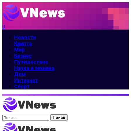
0
Новости
Крипта
Мир
Бизнес
Путешествие
Наука и техника
Дом
Интернет
Спорт
Найти: