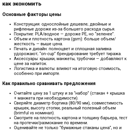
как экономить
Основные факторы цены
Конструкция: однослойные дешевле; двойные и
рифленые дороже из‑за большего расхода сырья.
Покрытие: PLA/водное — дороже PE, но “зеленее”.
Объем и плотность картона (gsm): больше объем/
жесткость — выше цена.
Печать и дизайн: полноцвет и сплошная заливка
удорожают; “on-cup” брендирование требует тиража.
Аксессуары: крышки, манжеты, трубочки — добавляют к
цене за напиток.
Логистика и валюты: влияют на итоговую стоимость,
особенно при импорте.
Как правильно сравнивать предложения
Считайте цену за 1 штуку и за “набор” (стакан + крышка
+ манжета при необходимости).
Сверяйте диаметр бортика (80/90 мм), совместимость
крышек, высоту стопки, реальный полезный объем
(brimful vs номинал).
Смотрите на плотность картона и толщину барьера, тест
на протечки/размокание по времени.
Оценивайте не только “бумажные стаканы цена”, но и