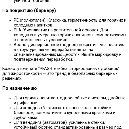
уличной торговле.
По покрытию (барьеру)
PE (полиэтилен). Классика, герметичность для горячих и
холодных напитков.
PLA (биопластик на растительной основе). Для
холодных и умеренно горячих напитков; компостируемы
в промышленных условиях.
Водно-дисперсионное (водное) покрытие. Без пластика
в структуре, легче перерабатывается на
специализированных мощностях. Ищите маркировку и
подтверждения переработки.
Важно: уточняйте “PFAS-free/без фторированных добавок”
для жиростойкости — это тренд в безопасных барьерных
решениях.
По назначению
Для горячих напитков: однослойные с чехлом, двойные
и рифленые.
Для холодных/ледяных: стаканы с влагостойким
барьером, совместимые с купольными крышками и
трубочками.
Для вендинга (автоматов): усиленные стенки,
устойчивый бортик, стандартизированный размер под