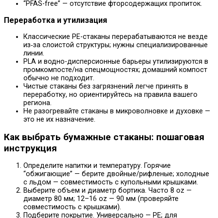
“PFAS-free” — отсутствие фторсодержащих пропиток.
Переработка и утилизация
Классические PE-стаканы перерабатываются не везде
из‑за слоистой структуры; нужны специализированные
линии.
PLA и водно-дисперсионные барьеры утилизируются в
промкомпосте/на спецмощностях; домашний компост
обычно не подходит.
Чистые стаканы без загрязнений легче принять в
переработку, но ориентируйтесь на правила вашего
региона.
Не разогревайте стаканы в микроволновке и духовке —
это не их назначение.
Как выбрать бумажные стаканы: пошаговая
инструкция
Определите напитки и температуру. Горячие
“обжигающие” — берите двойные/рифленые; холодные
с льдом — совместимость с купольными крышками.
Выберите объем и диаметр бортика. Часто 8 oz —
диаметр 80 мм; 12–16 oz — 90 мм (проверяйте
совместимость с крышками).
Подберите покрытие. Универсально — PE; для