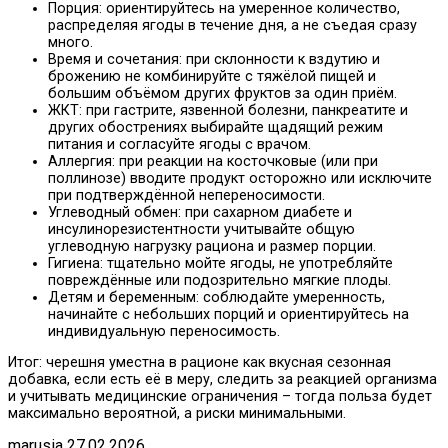
Порция: ориентируйтесь на умеренное количество,
распределяя ягоды в течение дня, а не съедая сразу
много.
Время и сочетания: при склонности к вздутию и
брожению не комбинируйте с тяжёлой пищей и
большим объёмом других фруктов за один приём.
ЖКТ: при гастрите, язвенной болезни, панкреатите и
других обострениях выбирайте щадящий режим
питания и согласуйте ягоды с врачом.
Аллергия: при реакции на косточковые (или при
поллинозе) вводите продукт осторожно или исключите
при подтверждённой непереносимости.
Углеводный обмен: при сахарном диабете и
инсулинорезистентности учитывайте общую
углеводную нагрузку рациона и размер порции.
Гигиена: тщательно мойте ягоды, не употребляйте
повреждённые или подозрительно мягкие плоды.
Детям и беременным: соблюдайте умеренность,
начинайте с небольших порций и ориентируйтесь на
индивидуальную переносимость.
Итог: черешня уместна в рационе как вкусная сезонная
добавка, если есть её в меру, следить за реакцией организма
и учитывать медицинские ограничения – тогда польза будет
максимально вероятной, а риски минимальными.
marusia
27.02.2026