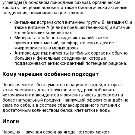
углеводы (в основном природные сахара), органические
кислоты, пищевые волокна, а также биологически активные
соединения, влияющие на цвет плодов.
Витамины: встречаются витамины группы B, витамин C, а
также витамин A (в виде предшественников) и витамин
E в небольших количествах.
Минералы: особенно выделяют калий; также
присутствуют магний, фосфор, железо и другие
микроэлементы в малых дозах.
Антиоксиданты: пигменты (в тёмных сортах их обычно
больше) и фенольные соединения, которые
поддерживают антиоксидантный потенциал рациона.
Кому черешня особенно подходит
Черешня может быть уместна в рационе людей, которые
хотят увеличить долю фруктов и ягод, разнообразить
источники антиоксидантов и заменить часть десертов на
более натуральный продукт. Наилучший эффект она даёт не
сама по себе, а в составе сбалансированного питания с
достаточным количеством белка, клетчатки и воды.
Итоги
Черешня – вкусная сезонная ягода, которая может