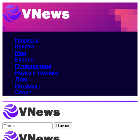
0
Новости
Крипта
Мир
Бизнес
Путешествие
Наука и техника
Дом
Интернет
Спорт
Найти: