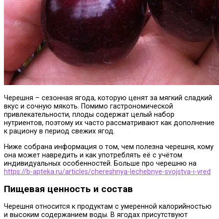
Черешня – сезонная ягода, которую ценят за мягкий сладкий
вкус и сочную мякоть. Помимо гастрономической
привлекательности, плоды содержат целый набор
нутриентов, поэтому их часто рассматривают как дополнение
к рациону в период свежих ягод.
Ниже собрана информация о том, чем полезна черешня, кому
она может навредить и как употреблять её с учётом
индивидуальных особенностей. Больше про черешню на
https://b-apteka.ru/articles/chereshnya-lechebnye-svojstva-i-vred
Пищевая ценность и состав
Черешня относится к продуктам с умеренной калорийностью
и высоким содержанием воды. В ягодах присутствуют