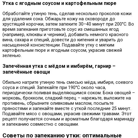
Утка с ягодным соусом и картофельным пюре
Обработайте утиную тень, сделав несколько проколов кожи
для удаления сока. Обжарьте кожу на сковороде до
хрустящей корочки, затем запеките 30–40 минут при 200°C. Во
время запекания приготовьте соус из смешанных ягод
(например, клюквы и черники), добавить немного красного
вина, сахара и специй, довести до кипения и уварить до
насыщенной консистенции. Подавайте утку с мягким
картофельным пюре и ягодным соусом, украсив свежей
зеленью.
Запечённая утка с мёдом и имбирём, гарнир –
запечённые овощи
Обильно натрите утиную тень смесью мёда, имбиря, соевого
соуса и специй. Запекайте при 190°C около часа,
периодически поливая выделяющимся соком. Бока овощей –
морковь, брокколи, сладкий перец – нарежьте, выложите на
противень, сбрызните оливковым маслом, посыпьте
пряностями и запекайте вместе с уткой последние 25 минут.
Подавайте мясо с овощами, украсив свежими травами. Этот
рецепт получается сочным и ароматным благодаря маринаду
и запеканию совместно с овощами.
Советы по запеканию утки: оптимальные