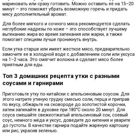
мариновать или сразу готовить. Можно оставить её на 15–20
минут – это поможет убрать возможную горечь и придать
мясу дополнительный аромат.
Для более мягкого и сочного мяса рекомендуется сделать
неглубокие надрезы по коже – это способствует лучшему
вытеканию жира во время запекания или жарки, а также
помогает специям лучше проникнуть внутрь.
Если утка старше или имеет жесткое мясо, предварительно
замочите ее в холодной воде с добавлением соли или уксуса
на 1–2 часа. Это смягчит волокна и сделает мясо более
приятным для еды.
Топ 3 домашних рецепта утки с разными
соусами и гарнирами
Приготовьте утку по-китайски с апельсиновым соусом. Для
этого натрите утиную грудку смесью соли, перца и приправ
по вкусу, обжарьте на сковороде до золотистой корочки,
затем запекайте в духовке при 180°C около 20 минут. Для
соуса смешайте свежеотжатый апельсиновый сок, соевый
соус, немного мёда и уксус, доведите до кипения и уварите
до густоты. В качестве гарнира подайте жареную картошку
или рис, украсив зеленью.