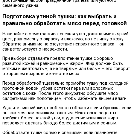
достойными любой праздничной трапезы или уютного
семейного ужина.
Подготовка утиной тушки: как выбрать и
правильно обработать мясо перед готовкой
Начинайте с осмотра мяса: свежая утка должна иметь яркий
цвет, равномерную окраску и влажную, но не липкую кожу.
Обратите внимание на отсутствие неприятного запаха – он
свидетельствует о несвежести.
При выборе отдавайте предпочтение тушке с хорошо
развитой кожей и равномерным жиром. Жир должен быть
мягким и желтоватым, а не твердым или белым – это говорит
о хорошем возрасте и качестве мяса.
Перед обработкой тщательно промойте тушку под холодной
проточной водой, убрав остатки пера или волосяных
остатков с кожи. После этого аккуратно обсушите мясо
салфетками или полотенцем, чтобы избежать лишней влаги.
Удалите лишний жир, особенно в области шеи и брюшка, если
он кажется вам слишком толстым. Некоторые рецепты
требуют более нежной утки, и удаление излишков жира
позволяет сделать блюдо более диетичным и сочным.
Обработайте тушку солью и специями, если планируете