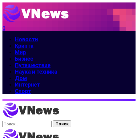
0
Новости
Крипта
Мир
Бизнес
Путешествие
Наука и техника
Дом
Интернет
Спорт
Найти: