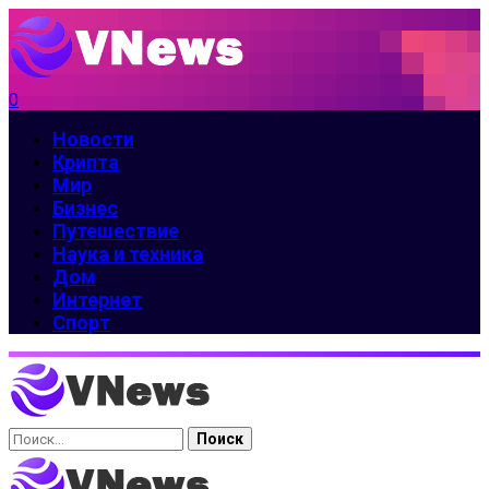
0
Новости
Крипта
Мир
Бизнес
Путешествие
Наука и техника
Дом
Интернет
Спорт
Найти: