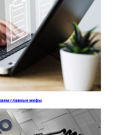
бираем главные мифы