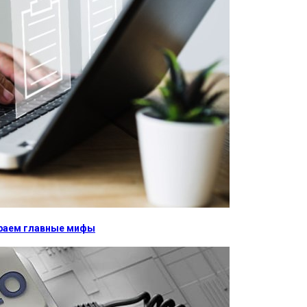
бираем главные мифы