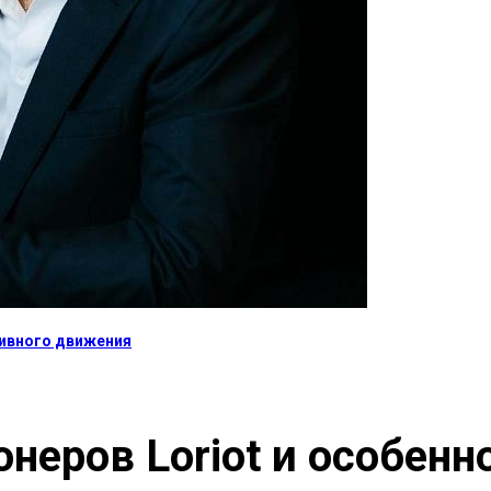
тивного движения
неров Loriot и особенн