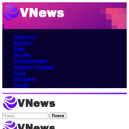
0
Новости
Крипта
Мир
Бизнес
Путешествие
Наука и техника
Дом
Интернет
Спорт
Найти: