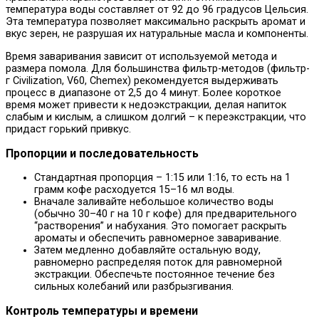
температура воды составляет от 92 до 96 градусов Цельсия.
Эта температура позволяет максимально раскрыть аромат и
вкус зерен, не разрушая их натуральные масла и компоненты.
Время заваривания зависит от используемой метода и
размера помола. Для большинства фильтр-методов (фильтр-
г Civilization, V60, Chemex) рекомендуется выдерживать
процесс в диапазоне от 2,5 до 4 минут. Более короткое
время может привести к недоэкстракции, делая напиток
слабым и кислым, а слишком долгий – к переэкстракции, что
придаст горький привкус.
Пропорции и последовательность
Стандартная пропорция – 1:15 или 1:16, то есть на 1
грамм кофе расходуется 15–16 мл воды.
Вначале заливайте небольшое количество воды
(обычно 30–40 г на 10 г кофе) для предварительного
“растворения” и набухания. Это помогает раскрыть
ароматы и обеспечить равномерное заваривание.
Затем медленно добавляйте остальную воду,
равномерно распределяя поток для равномерной
экстракции. Обеспечьте постоянное течение без
сильных колебаний или разбрызгивания.
Контроль температуры и времени