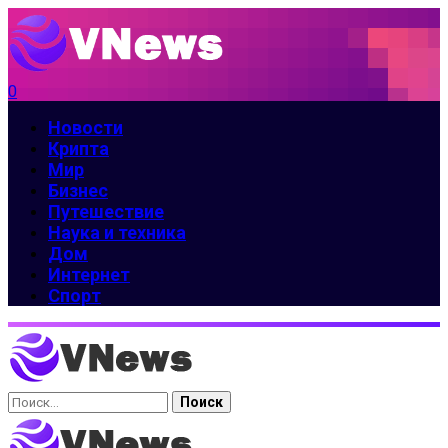
0
Новости
Крипта
Мир
Бизнес
Путешествие
Наука и техника
Дом
Интернет
Спорт
Найти: