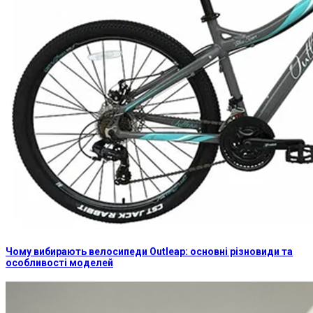
Чому вибирають велосипеди Outleap: основні різновиди та
особливості моделей