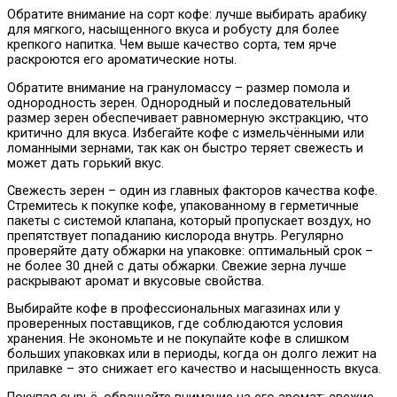
Обратите внимание на сорт кофе: лучше выбирать арабику
для мягкого, насыщенного вкуса и робусту для более
крепкого напитка. Чем выше качество сорта, тем ярче
раскроются его ароматические ноты.
Обратите внимание на грануломассу – размер помола и
однородность зерен. Однородный и последовательный
размер зерен обеспечивает равномерную экстракцию, что
критично для вкуса. Избегайте кофе с измельчёнными или
ломанными зернами, так как он быстро теряет свежесть и
может дать горький вкус.
Свежесть зерен – один из главных факторов качества кофе.
Стремитесь к покупке кофе, упакованному в герметичные
пакеты с системой клапана, который пропускает воздух, но
препятствует попаданию кислорода внутрь. Регулярно
проверяйте дату обжарки на упаковке: оптимальный срок –
не более 30 дней с даты обжарки. Свежие зерна лучше
раскрывают аромат и вкусовые свойства.
Выбирайте кофе в профессиональных магазинах или у
проверенных поставщиков, где соблюдаются условия
хранения. Не экономьте и не покупайте кофе в слишком
больших упаковках или в периоды, когда он долго лежит на
прилавке – это снижает его качество и насыщенность вкуса.