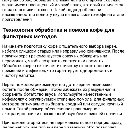
Покупая сырьё, обращайте внимание на его аромат: свежие
зерна имеют насыщенный и яркий запах, который отличается
от затхлого или затхлого. Такой подход обеспечит
насыщенность и полноту вкуса вашего фильтр-кофе на этапе
приготовления.
Технология обработки и помола кофе для
фильтрных методов
Начинайте подготовку кофе с тщательного выбора зерен,
избегая слишком старых или неправильно хранящихся. После
покупки зерен рекомендуется сразу их обжарить или
перемолоть, чтобы сохранить свежесть и ароматы.
Обработка зерен включает их очистку от посторонних
примесей и дефектов, что гарантирует однородность и
чистоту напитка.
Перед помолом рекомендуется дать зернам немножко
остыть после обжарки, чтобы избежать их разрушения и
сохранить богатство вкуса. Используйте качественный
кофемолку с регулируемой степенью помола: для фильтрных
методов оптимально выбирать средний или средне-крупный
помол. Такой размер обеспечивает равномерное
экстрагирование и насыщенный вкус без излишней горчинки.
При помоле старайтесь не перемалывать всю порцию сразу,
делая небольшие порции перед заваркой. Это позволяет