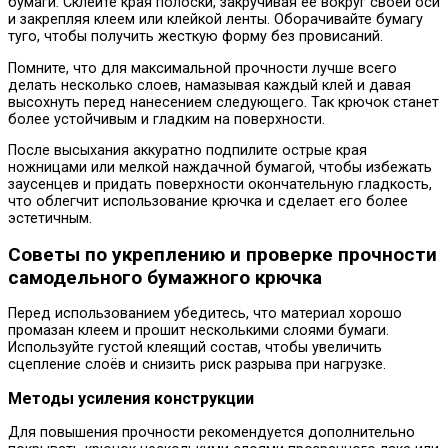
бумаги. Склейте края полоски, закручивая ее вокруг своей оси
и закрепляя клеем или клейкой ленты. Оборачивайте бумагу
туго, чтобы получить жесткую форму без провисаний.
Помните, что для максимальной прочности лучше всего
делать несколько слоев, намазывая каждый клей и давая
высохнуть перед нанесением следующего. Так крючок станет
более устойчивым и гладким на поверхности.
После высыхания аккуратно подпилите острые края
ножницами или мелкой наждачной бумагой, чтобы избежать
заусенцев и придать поверхности окончательную гладкость,
что облегчит использование крючка и сделает его более
эстетичным.
Советы по укреплению и проверке прочности
самодельного бумажного крючка
Перед использованием убедитесь, что материал хорошо
промазан клеем и прошит несколькими слоями бумаги.
Используйте густой клеящий состав, чтобы увеличить
сцепление слоёв и снизить риск разрыва при нагрузке.
Методы усиления конструкции
Для повышения прочности рекомендуется дополнительно