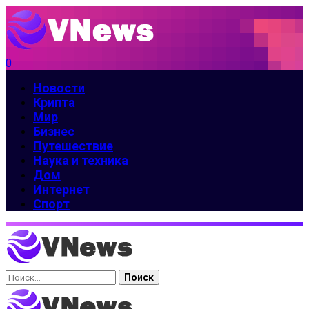
0
Новости
Крипта
Мир
Бизнес
Путешествие
Наука и техника
Дом
Интернет
Спорт
Найти: