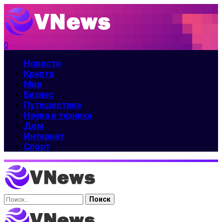
0
Новости
Крипта
Мир
Бизнес
Путешествие
Наука и техника
Дом
Интернет
Спорт
Найти: