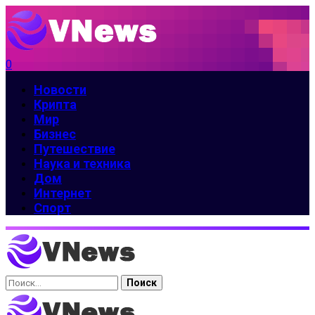
0
Новости
Крипта
Мир
Бизнес
Путешествие
Наука и техника
Дом
Интернет
Спорт
Найти: