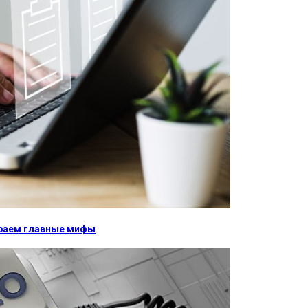
бираем главные мифы