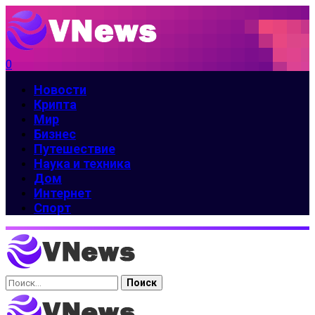
0
Новости
Крипта
Мир
Бизнес
Путешествие
Наука и техника
Дом
Интернет
Спорт
Найти: