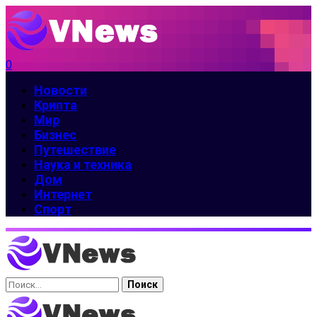
0
Новости
Крипта
Мир
Бизнес
Путешествие
Наука и техника
Дом
Интернет
Спорт
Найти: