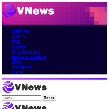
0
Новости
Крипта
Мир
Бизнес
Путешествие
Наука и техника
Дом
Интернет
Спорт
Найти: