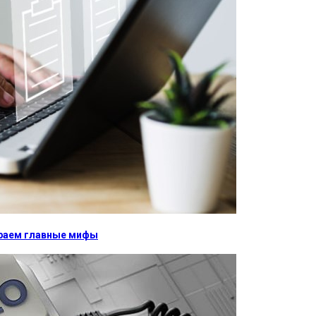
бираем главные мифы