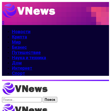
0
Новости
Крипта
Мир
Бизнес
Путешествие
Наука и техника
Дом
Интернет
Спорт
Найти: